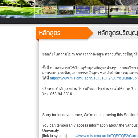
หลักสูตร
หลักสูตรปริญญ
ขออภัยในความไม่สะดวก เรากำลังอยู่ระหว่างปรับปรุงข้อมูลใน
ทั้งนี้ ท่านสามารถใช้เรียกดูข้อมูลหลักสูตรต่างๆของคณะวิทย
ผ่านระบบฐานข้อมูลรายการหลักสูตร ของสำนักพัฒนาคุณภาพ
ได้ที่
https://www.mis.cmu.ac.th/TQF/TQF2/CurriculumPubli
หรือหากสำคัญเร่งด่วน โปรดติดต่อประสานงานไปที่งานบริก
โทร. 053-94-3316
Sorry for Inconvenience, We're on Improving this Section 
You can temporarily access information about the various
University.
[link to system]
https://www.mis.cmu.ac.th/TQF/TQF2/Curri