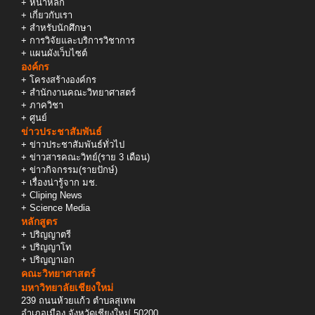
+
หน้าหลัก
+
เกี่ยวกับเรา
+
สำหรับนักศึกษา
+
การวิจัยและบริการวิชาการ
+
แผนผังเว็บไซต์
องค์กร
+
โครงสร้างองค์กร
+
สำนักงานคณะวิทยาศาสตร์
+
ภาควิชา
+
ศูนย์
ข่าวประชาสัมพันธ์
+
ข่าวประชาสัมพันธ์ทั่วไป
+
ข่าวสารคณะวิทย์(ราย 3 เดือน)
+
ข่าวกิจกรรม(รายปักษ์)
+
เรื่องน่ารู้จาก มช.
+
Cliping News
+
Science Media
หลักสูตร
+
ปริญญาตรี
+
ปริญญาโท
+
ปริญญาเอก
คณะวิทยาศาสตร์
มหาวิทยาลัยเชียงใหม่
239 ถนนห้วยแก้ว ตำบลสุเทพ
อำเภอเมือง จังหวัดเชียงใหม่ 50200