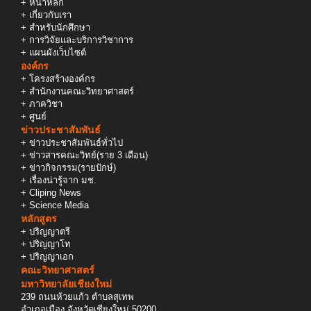
+
หน้าหลัก
+
เกี่ยวกับเรา
+
สำหรับนักศึกษา
+
การวิจัยและบริการวิชาการ
+
แผนผังเว็บไซต์
องค์กร
+
โครงสร้างองค์กร
+
สำนักงานคณะวิทยาศาสตร์
+
ภาควิชา
+
ศูนย์
ข่าวประชาสัมพันธ์
+
ข่าวประชาสัมพันธ์ทั่วไป
+
ข่าวสารคณะวิทย์(ราย 3 เดือน)
+
ข่าวกิจกรรม(รายปักษ์)
+
เรื่องน่ารู้จาก มช.
+
Cliping News
+
Science Media
หลักสูตร
+
ปริญญาตรี
+
ปริญญาโท
+
ปริญญาเอก
คณะวิทยาศาสตร์
มหาวิทยาลัยเชียงใหม่
239 ถนนห้วยแก้ว ตำบลสุเทพ
อำเภอเมือง จังหวัดเชียงใหม่ 50200