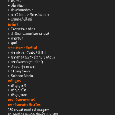
+
หน้าหลัก
+
เกี่ยวกับเรา
+
สำหรับนักศึกษา
+
การวิจัยและบริการวิชาการ
+
แผนผังเว็บไซต์
องค์กร
+
โครงสร้างองค์กร
+
สำนักงานคณะวิทยาศาสตร์
+
ภาควิชา
+
ศูนย์
ข่าวประชาสัมพันธ์
+
ข่าวประชาสัมพันธ์ทั่วไป
+
ข่าวสารคณะวิทย์(ราย 3 เดือน)
+
ข่าวกิจกรรม(รายปักษ์)
+
เรื่องน่ารู้จาก มช.
+
Cliping News
+
Science Media
หลักสูตร
+
ปริญญาตรี
+
ปริญญาโท
+
ปริญญาเอก
คณะวิทยาศาสตร์
มหาวิทยาลัยเชียงใหม่
239 ถนนห้วยแก้ว ตำบลสุเทพ
อำเภอเมือง จังหวัดเชียงใหม่ 50200