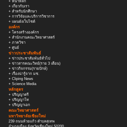
+
หน้าหลัก
+
เกี่ยวกับเรา
+
สำหรับนักศึกษา
+
การวิจัยและบริการวิชาการ
+
แผนผังเว็บไซต์
องค์กร
+
โครงสร้างองค์กร
+
สำนักงานคณะวิทยาศาสตร์
+
ภาควิชา
+
ศูนย์
ข่าวประชาสัมพันธ์
+
ข่าวประชาสัมพันธ์ทั่วไป
+
ข่าวสารคณะวิทย์(ราย 3 เดือน)
+
ข่าวกิจกรรม(รายปักษ์)
+
เรื่องน่ารู้จาก มช.
+
Cliping News
+
Science Media
หลักสูตร
+
ปริญญาตรี
+
ปริญญาโท
+
ปริญญาเอก
คณะวิทยาศาสตร์
มหาวิทยาลัยเชียงใหม่
239 ถนนห้วยแก้ว ตำบลสุเทพ
อำเภอเมือง จังหวัดเชียงใหม่ 50200