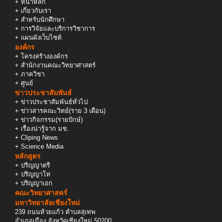
+
หน้าหลัก
+
เกี่ยวกับเรา
+
สำหรับนักศึกษา
+
การวิจัยและบริการวิชาการ
+
แผนผังเว็บไซต์
องค์กร
+
โครงสร้างองค์กร
+
สำนักงานคณะวิทยาศาสตร์
+
ภาควิชา
+
ศูนย์
ข่าวประชาสัมพันธ์
+
ข่าวประชาสัมพันธ์ทั่วไป
+
ข่าวสารคณะวิทย์(ราย 3 เดือน)
+
ข่าวกิจกรรม(รายปักษ์)
+
เรื่องน่ารู้จาก มช.
+
Cliping News
+
Science Media
หลักสูตร
+
ปริญญาตรี
+
ปริญญาโท
+
ปริญญาเอก
คณะวิทยาศาสตร์
มหาวิทยาลัยเชียงใหม่
239 ถนนห้วยแก้ว ตำบลสุเทพ
อำเภอเมือง จังหวัดเชียงใหม่ 50200