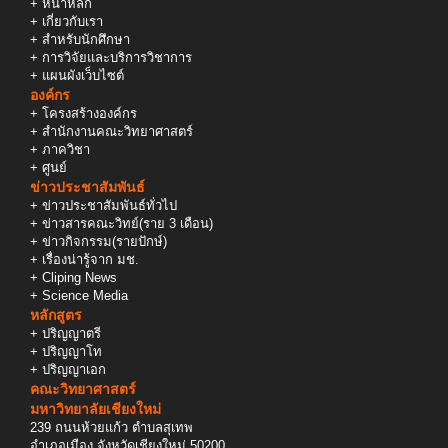
+
หน้าหลัก
+
เกี่ยวกับเรา
+
สำหรับนักศึกษา
+
การวิจัยและบริการวิชาการ
+
แผนผังเว็บไซต์
องค์กร
+
โครงสร้างองค์กร
+
สำนักงานคณะวิทยาศาสตร์
+
ภาควิชา
+
ศูนย์
ข่าวประชาสัมพันธ์
+
ข่าวประชาสัมพันธ์ทั่วไป
+
ข่าวสารคณะวิทย์(ราย 3 เดือน)
+
ข่าวกิจกรรม(รายปักษ์)
+
เรื่องน่ารู้จาก มช.
+
Cliping News
+
Science Media
หลักสูตร
+
ปริญญาตรี
+
ปริญญาโท
+
ปริญญาเอก
คณะวิทยาศาสตร์
มหาวิทยาลัยเชียงใหม่
239 ถนนห้วยแก้ว ตำบลสุเทพ
อำเภอเมือง จังหวัดเชียงใหม่ 50200