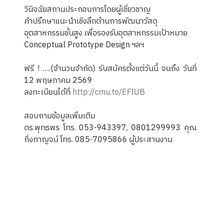
วินิจฉัยสถานประกอบการโดยผู้เชี่ยวชาญ
คำปรึกษาแนะนำเชิงลึกด้านการพัฒนาวัสดุ
อุตสาหกรรมขั้นสูง เพื่อรองรับอุตสาหกรรมเป้าหมาย
Conceptual Prototype Design ฯลฯ
ฟรี ! ….(จำนวนจำกัด) รับสมัครตั้งแต่วันนี้ จนถึง วันที่
12 พฤษภาคม 2569
ลงทะเบียนได้ที่
http://cmu.to/EFlUB
สอบถามข้อมูลเพิ่มเติม
ดร.พุทธพร โทร. 053-943397, 0801299993 คุณ
กิ่งกาญจน์ โทร. 085-7095866 ผู้ประสานงาน