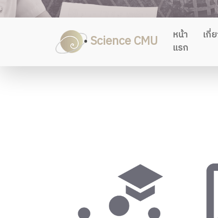
หน้า
เกี่
Science CMU
แรก