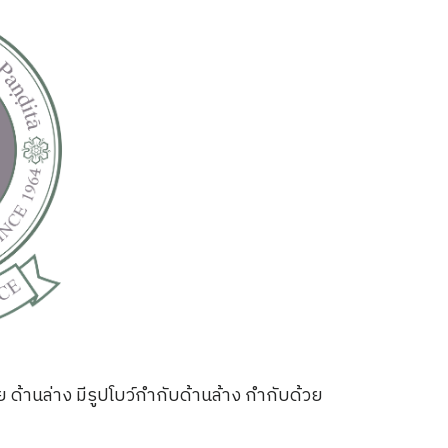
านล่าง มีรูปโบว์กำกับด้านล้าง กำกับด้วย