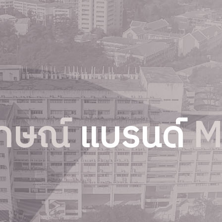
ักษณ์
แบรนด์
M