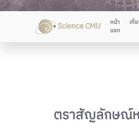
หน้า
เกี่
Science CMU
แรก
ตราสัญลักษณ์ห